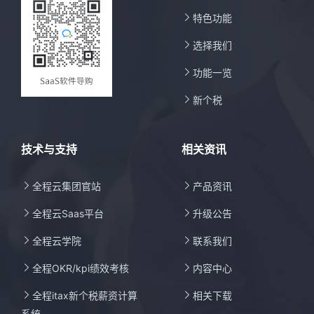

特色功能

选择我们

功能一览

新个税
技术与支持
相关资讯

全程云集团官站

产品资讯

全程云Saas平台

升级公告

全程云学院

联系我们

全程OKR/kpi绩效考核

内容中心

全程itax新个税薪资计算

相关下载
系统