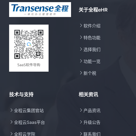
关于全程eHR

软件介绍

特色功能

选择我们

功能一览

新个税
技术与支持
相关资讯

全程云集团官站

产品资讯

全程云Saas平台

升级公告

全程云学院

联系我们