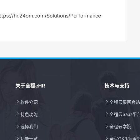
.24om.com/Solutions/Performance
关于全程eHR
技术与支持

软件介绍

全程云集团官站

特色功能

全程云Saas平

选择我们

全程云学院

功能一览

全程OKR/kpi